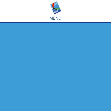
MENÜ
Sport
Partner
Eliteschule
Mein SLZB
Home
Internat
Werte
Wie komme ich
auf das SLZB?