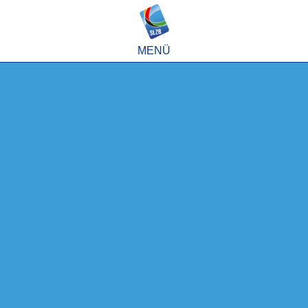
MENÜ
Sport
Partner
Eliteschule
Mein SLZB
Home
Internat
Werte
Wie komme ich
auf das SLZB?